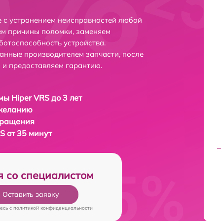
е с устранением неисправностей любой
ем причины поломки, заменяем
ботоспособность устройства.
анные производителем запчасти, после
 и предоставляем гарантию.
мы Hiper VRS до 3 лет
 желанию
бращения
S от 35 минут
я со специалистом
Оставить заявку
есь c
политикой конфиденциальности