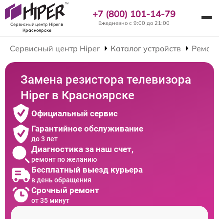
+7 (800) 101-14-79
Ежедневно с 9:00 до 21:00
Сервисный центр Hiper
в
Красноярске
Сервисный центр Hiper
Каталог устройств
Ремонт
Замена резистора телевизора
Hiper в Красноярске
Официальный сервис
Гарантийное обслуживание
до 3 лет
Диагностика за наш счет,
ремонт по желанию
Бесплатный выезд курьера
в день обращения
Срочный ремонт
от 35 минут