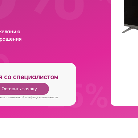
 желанию
бращения
я со специалистом
Оставить заявку
есь c
политикой конфиденциальности