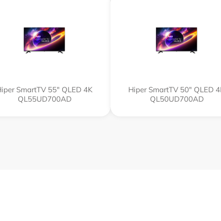
iper SmartTV 55" QLED 4K
Hiper SmartTV 50" QLED 
QL55UD700AD
QL50UD700AD