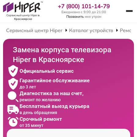
+7 (800) 101-14-79
Ежедневно с 9:00 до 21:00
Сервисный центр Hiper
в
Позвонить
мне утром
Красноярске
Сервисный центр Hiper
Каталог устройств
Ремонт
Замена корпуса телевизора
Hiper в Красноярске
Официальный сервис
Гарантийное обслуживание
до 3 лет
Диагностика за наш счет,
ремонт по желанию
Бесплатный выезд курьера
в день обращения
Срочный ремонт
от 35 минут