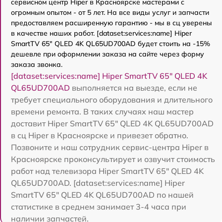
сервисном центр Hiper в Красноярске мастерами с
огромным опытом - от 5 лет. На все виды услуг и запчасти
предоставляем расширенную гарантию - мы в сц уверены
в качестве наших работ. [dataset:services:name] Hiper
SmartTV 65" QLED 4K QL65UD700AD будет стоить на -15%
дешевле при оформлении заказа на сайте через форму
заказа звонка.
[dataset:services:name] Hiper SmartTV 65" QLED 4K
QL65UD700AD
выполняется на выезде, если не
требует специального оборудования и длительного
времени ремонта. В таких случаях наш мастер
доставит Hiper SmartTV 65" QLED 4K QL65UD700AD
в сц Hiper в Красноярске и привезет обратно.
Позвоните и наш сотрудник сервис-центра Hiper в
Красноярске проконсультирует и озвучит стоимость
работ над телевизора Hiper SmartTV 65" QLED 4K
QL65UD700AD. [dataset:services:name] Hiper
SmartTV 65" QLED 4K QL65UD700AD по нашей
статистике в среднем занимает 3-4 часа при
наличии запчастей.