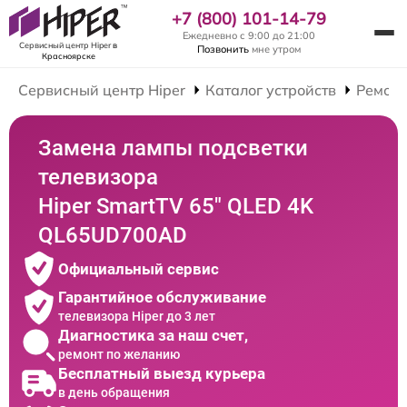
+7 (800) 101-14-79
Ежедневно с 9:00 до 21:00
Сервисный центр Hiper
в
Позвонить
мне утром
Красноярске
Сервисный центр Hiper
Каталог устройств
Ремонт
Замена лампы подсветки
телевизора
Hiper SmartTV 65" QLED 4K
QL65UD700AD
Официальный сервис
Гарантийное обслуживание
телевизора Hiper до 3 лет
Диагностика за наш счет,
ремонт по желанию
Бесплатный выезд курьера
в день обращения