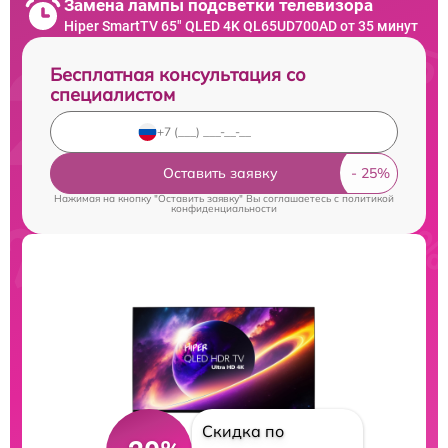
Замена лампы подсветки телевизора
Hiper SmartTV 65" QLED 4K QL65UD700AD от 35 минут
Бесплатная консультация со
специалистом
Оставить заявку
Нажимая на кнопку "Оставить заявку" Вы соглашаетесь c
политикой
конфиденциальности
Скидка по