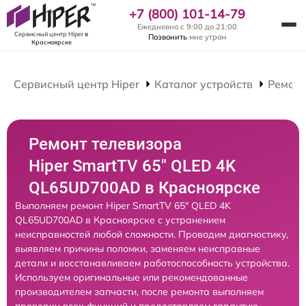
+7 (800) 101-14-79
Ежедневно с 9:00 до 21:00
Сервисный центр Hiper
в
Позвонить
мне утром
Красноярске
Сервисный центр Hiper
Каталог устройств
Ремонт
Ремонт телевизора
Hiper SmartTV 65" QLED 4K
QL65UD700AD в Красноярске
Выполняем ремонт Hiper SmartTV 65" QLED 4K
QL65UD700AD в Красноярске с устранением
неисправностей любой сложности. Проводим диагностику,
выявляем причины поломки, заменяем неисправные
детали и восстанавливаем работоспособность устройства.
Используем оригинальные или рекомендованные
производителем запчасти, после ремонта выполняем
проверку всех функций и предоставляем гарантию.