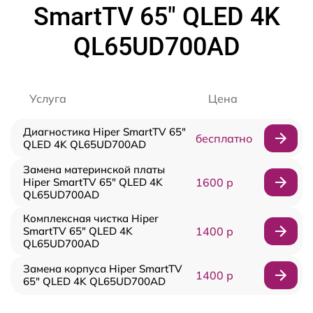
SmartTV 65" QLED 4K
QL65UD700AD
Услуга
Цена
Диагностика Hiper SmartTV 65"
бесплатно
QLED 4K QL65UD700AD
Замена материнской платы
Hiper SmartTV 65" QLED 4K
1600 р
QL65UD700AD
Комплексная чистка Hiper
SmartTV 65" QLED 4K
1400 р
QL65UD700AD
Замена корпуса Hiper SmartTV
1400 р
65" QLED 4K QL65UD700AD