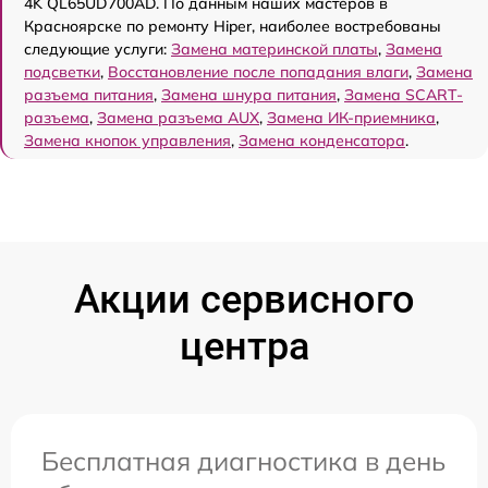
4K QL65UD700AD. По данным наших мастеров в
Красноярске по ремонту Hiper, наиболее востребованы
следующие услуги:
Замена материнской платы
,
Замена
подсветки
,
Восстановление после попадания влаги
,
Замена
разъема питания
,
Замена шнура питания
,
Замена SCART-
разъема
,
Замена разъема AUX
,
Замена ИК-приемника
,
Замена кнопок управления
,
Замена конденсатора
.
Акции сервисного
центра
Бесплатная диагностика в день