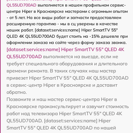
QL55UD700AD
выполняется в нашем профильном сервис-
центре Hiper в Красноярске мастерами с огромным опытом
- от 5 лет. На все виды работ и запчасти предоставляем
расширенную гарантию - мы в сц уверены в качестве
наших работ. [dataset:services:name] Hiper SmartTV 55"
QLED 4K QL55UD700AD будет стоить на -15% дешевле при
оформлении заказа на сайте через форму заказа звонка.
[dataset:services:name] Hiper SmartTV 55" QLED 4K
QL55UD700AD
выполняется на выезде, если не
требует специального оборудования и длительного
времени ремонта. В таких случаях наш мастер
привезет Hiper SmartTV 55" QLED 4K QL55UD700AD
в сервис-центр Hiper в Красноярске и доставит
обратно.
Позвоните и наш мастер сервис-центра Hiper в
Красноярске проконсультирует и озвучит стоимость
работ над телевизора Hiper SmartTV 55" QLED 4K
QL55UD700AD. [dataset:services:name] Hiper
SmartTV 55" QLED 4K QL55UD700AD по нашей