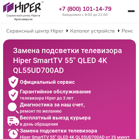
+7 (800) 101-14-79
Ежедневно с 9:00 до 21:00
Сервисный центр Hiper
в
Красноярске
Сервисный центр Hiper
Каталог устройств
Ремонт
Замена подсветки телевизора
Hiper SmartTV 55" QLED 4K
QL55UD700AD
Официальный сервис
Гарантийное обслуживание
телевизора Hiper до 3 лет
Диагностика за наш счет,
ремонт по желанию
Бесплатный выезд курьера
в день обращения
Замена подсветки телевизора
Hiper SmartTV 55" QLED 4K QL55UD700AD от 35 минут