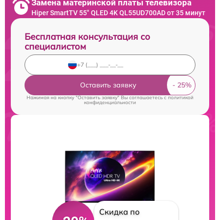
Замена материнской платы телевизора
Hiper SmartTV 55" QLED 4K QL55UD700AD от 35 минут
Бесплатная консультация со
специалистом
Оставить заявку
Нажимая на кнопку "Оставить заявку" Вы соглашаетесь c
политикой
конфиденциальности
Скидка по