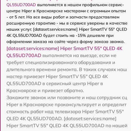
QL55UD700AD
выполняется в нашем профильном сервис-
центре Hiper в Красноярске мастерами с огромным опытом
- от 5 лет. На все виды работ и запчасти предоставляем
расширенную гарантию - мы в сервисе уверены в качестве
наших услуг. [dataset:services:name] Hiper SmartTV 55" QLED
4K QL55UD700AD будет стоить на -15% дешевле при
оформлении заказа на сайте через форму заказа звонка.
[dataset:services:name] Hiper SmartTV 55" QLED 4K
QL55UD700AD
выполняется на выезде, если не
требует специализированного оборудования и
длительного времени ремонта. В таких случаях наш
мастер привезет Hiper SmartTV 55" QLED 4K
QL55UD700AD в сервисный центр Hiper в
Красноярске и привезет обратно.
Закажите звонок или позвоните и наш сотрудник сц
Hiper в Красноярске проконсультирует и определит
стоимость работ над телевизора Hiper SmartTV 55"
QLED 4K QL55UD700AD. [dataset:services:name]
Hiper SmartTV 55" QLED 4K QL55UD700AD по нашей