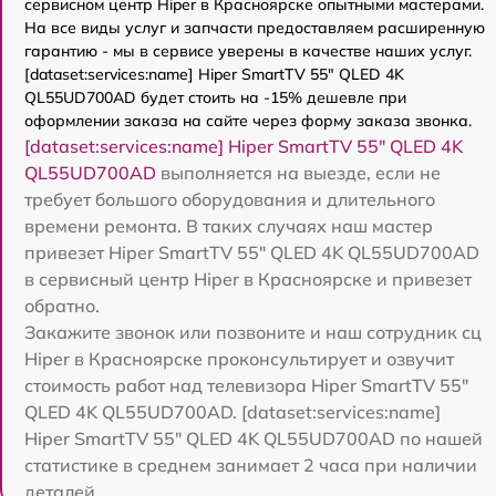
сервисном центр Hiper в Красноярске опытными мастерами.
На все виды услуг и запчасти предоставляем расширенную
гарантию - мы в сервисе уверены в качестве наших услуг.
[dataset:services:name] Hiper SmartTV 55" QLED 4K
QL55UD700AD будет стоить на -15% дешевле при
оформлении заказа на сайте через форму заказа звонка.
[dataset:services:name] Hiper SmartTV 55" QLED 4K
QL55UD700AD
выполняется на выезде, если не
требует большого оборудования и длительного
времени ремонта. В таких случаях наш мастер
привезет Hiper SmartTV 55" QLED 4K QL55UD700AD
в сервисный центр Hiper в Красноярске и привезет
обратно.
Закажите звонок или позвоните и наш сотрудник сц
Hiper в Красноярске проконсультирует и озвучит
стоимость работ над телевизора Hiper SmartTV 55"
QLED 4K QL55UD700AD. [dataset:services:name]
Hiper SmartTV 55" QLED 4K QL55UD700AD по нашей
статистике в среднем занимает 2 часа при наличии
деталей.