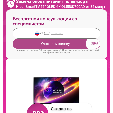
Замена блока питания телевизора
Hiper SmartTV 55" QLED 4K QL55UD700AD от 35 минут
Бесплатная консультация со
специалистом
Оставить заявку
Нажимая на кнопку "Оставить заявку" Вы соглашаетесь c
политикой
конфиденциальности
Скидка по