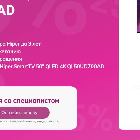
AD
ра Hiper до 3 лет
 желанию
бращения
Hiper SmartTV 50" QLED 4K QL50UD700AD
я со специалистом
Оставить заявку
есь c
политикой конфиденциальности