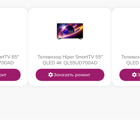
rtTV 65"
Телевизор Hiper SmartTV 55"
Телевиз
700AD
QLED 4K QL55UD700AD
QLED
онт
Заказать ремонт
З