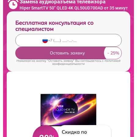
Замена аудиоразъема телевизора
Hiper SmartTV 50" QLED 4K QL50UD700AD от 35 минут
Бесплатная консультация со
специалистом
Оставить заявку
Нажимая на кнопку "Оставить заявку" Вы соглашаетесь c
политикой
конфиденциальности
Скидка по