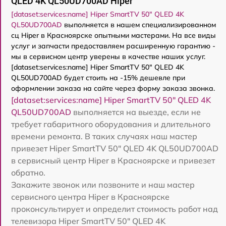
QLED 4K QL50UD700AD Hiper
[dataset:services:name] Hiper SmartTV 50" QLED 4K
QL50UD700AD
выполняется в нашем специализированном
сц Hiper в Красноярске опытными мастерами. На все виды
услуг и запчасти предоставляем расширенную гарантию -
мы в сервисном центр уверены в качестве наших услуг.
[dataset:services:name] Hiper SmartTV 50" QLED 4K
QL50UD700AD будет стоить на -15% дешевле при
оформлении заказа на сайте через форму заказа звонка.
[dataset:services:name] Hiper SmartTV 50" QLED 4K
QL50UD700AD
выполняется на выезде, если не
требует габаритного оборудования и длительного
времени ремонта. В таких случаях наш мастер
привезет Hiper SmartTV 50" QLED 4K QL50UD700AD
в сервисный центр Hiper в Красноярске и привезет
обратно.
Закажите звонок или позвоните и наш мастер
сервисного центра Hiper в Красноярске
проконсультирует и определит стоимость работ над
телевизора Hiper SmartTV 50" QLED 4K