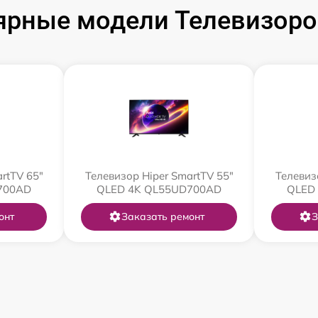
ярные модели Телевизоров
rtTV 65"
Телевизор Hiper SmartTV 55"
Телевиз
700AD
QLED 4K QL55UD700AD
QLED
онт
Заказать ремонт
З