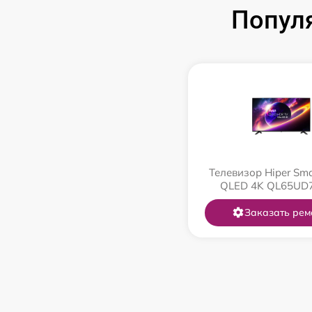
Попул
Телевизор Hiper Sma
QLED 4K QL65UD
Заказать рем