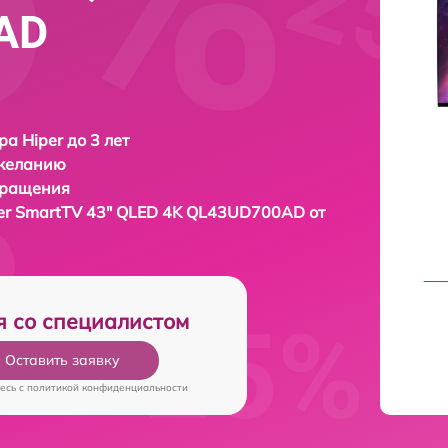
AD
ра Hiper до 3 лет
 желанию
бращения
er SmartTV 43" QLED 4K QL43UD700AD от
я со специалистом
Оставить заявку
есь c
политикой конфиденциальности