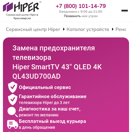
+7 (800) 101-14-79
Ежедневно с 9:00 до 21:00
Сервисный центр Hiper
в
Позвонить
мне утром
Красноярске
Сервисный центр Hiper
Каталог устройств
Ремонт
Замена предохранителя
телевизора
Hiper SmartTV 43" QLED 4K
QL43UD700AD
Официальный сервис
Гарантийное обслуживание
телевизора Hiper до 3 лет
Диагностика за наш счет,
ремонт по желанию
Бесплатный выезд курьера
в день обращения