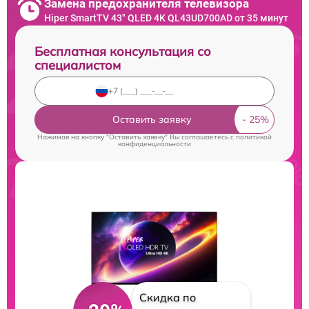
Замена предохранителя телевизора
Hiper SmartTV 43" QLED 4K QL43UD700AD от 35 минут
Бесплатная консультация со
специалистом
Оставить заявку
Нажимая на кнопку "Оставить заявку" Вы соглашаетесь c
политикой
конфиденциальности
Скидка по