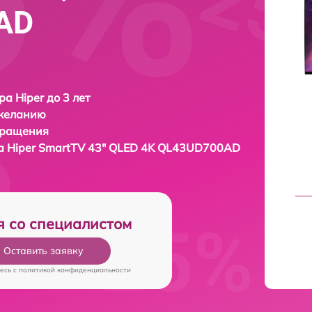
AD
ра Hiper до 3 лет
 желанию
бращения
ра
Hiper SmartTV 43" QLED 4K QL43UD700AD
я со специалистом
Оставить заявку
есь c
политикой конфиденциальности