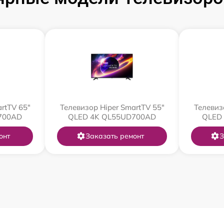
rtTV 65"
Телевизор Hiper SmartTV 55"
Телевиз
700AD
QLED 4K QL55UD700AD
QLED
онт
Заказать ремонт
З