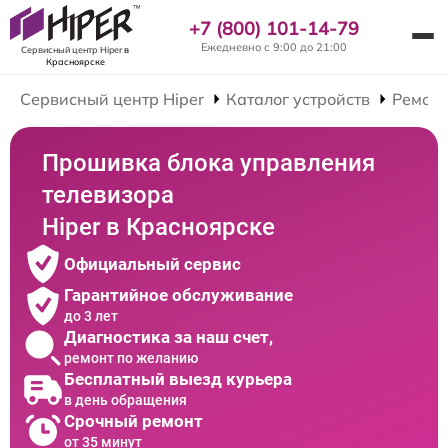
+7 (800) 101-14-79
Ежедневно с 9:00 до 21:00
Сервисный центр Hiper
в
Красноярске
Сервисный центр Hiper
Каталог устройств
Ремонт
Прошивка блока управления
телевизора
Hiper в Красноярске
Официальный сервис
Гарантийное обслуживание
до 3 лет
Диагностика за наш счет,
ремонт по желанию
Бесплатный выезд курьера
в день обращения
Срочный ремонт
от 35 минут