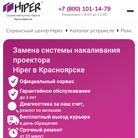
+7 (800) 101-14-79
Ежедневно с 9:00 до 21:00
Сервисный центр Hiper
в
Красноярске
Сервисный центр Hiper
Каталог устройств
Ремонт
Замена системы накаливания
проектора
Hiper в Красноярске
Официальный сервис
Гарантийное обслуживание
до 3 лет
Диагностика за наш счет,
ремонт по желанию
Бесплатный выезд курьера
в день обращения
Срочный ремонт
от 35 минут