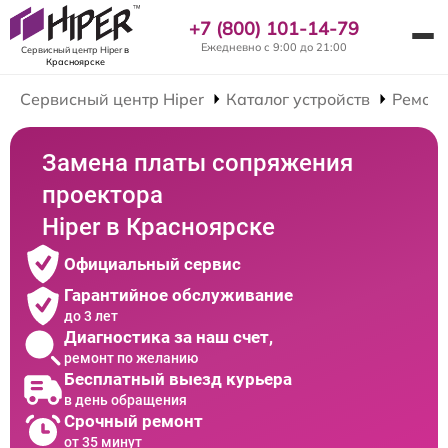
+7 (800) 101-14-79
Ежедневно с 9:00 до 21:00
Сервисный центр Hiper
в
Красноярске
Сервисный центр Hiper
Каталог устройств
Ремонт
Замена платы сопряжения
проектора
Hiper в Красноярске
Официальный сервис
Гарантийное обслуживание
до 3 лет
Диагностика за наш счет,
ремонт по желанию
Бесплатный выезд курьера
в день обращения
Срочный ремонт
от 35 минут