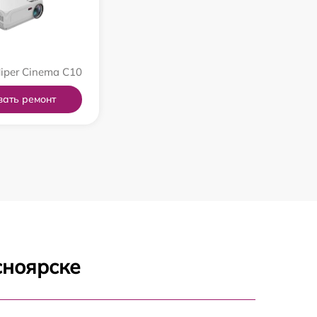
iper Cinema C10
зать ремонт
сноярске