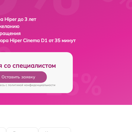
а Hiper до 3 лет
 желанию
бращения
тора
Hiper Cinema D1 от 35 минут
я со специалистом
Оставить заявку
есь c
политикой конфиденциальности