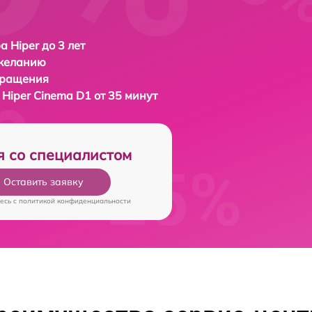
а Hiper до 3 лет
 желанию
бращения
а
Hiper Cinema D1 от 35 минут
я со специалистом
Оставить заявку
есь c
политикой конфиденциальности