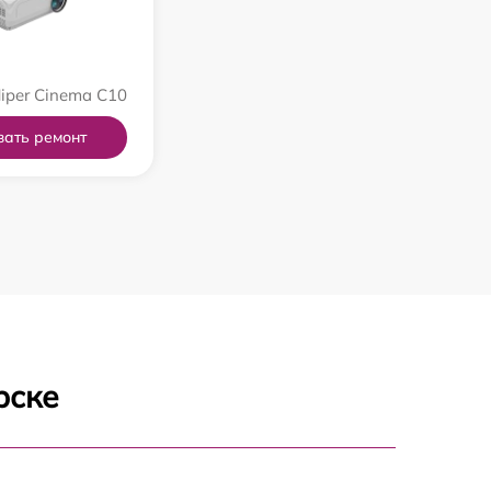
iper Cinema C10
зать ремонт
рске