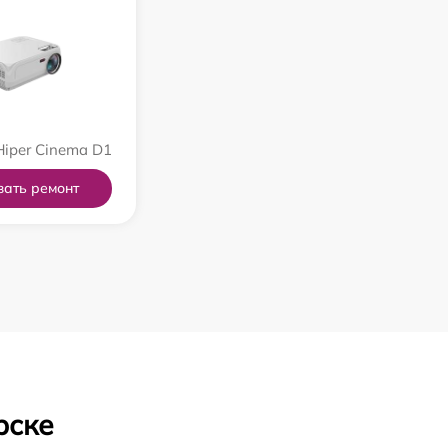
iper Cinema D1
зать ремонт
рске