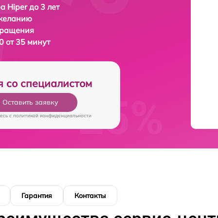
а Hiper до 3 лет
 желанию
бращения
0 от 35 минут
я со специалистом
Оставить заявку
есь c
политикой конфиденциальности
Гарантия
Контакты