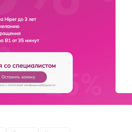
а Hiper до 3 лет
 желанию
бращения
ma B1 от 35 минут
я со специалистом
Оставить заявку
есь c
политикой конфиденциальности