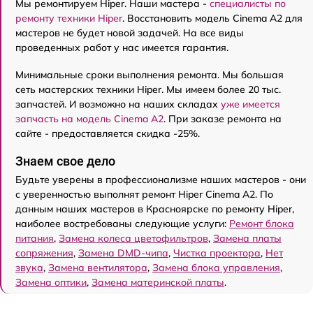
Мы ремонтируем Hiper. Наши мастера -
специалисты по
ремонту техники Hiper
. Восстановить модель Cinema A2 для
мастеров не будет новой задачей. На все виды
проведенных работ у нас имеется гарантия.
Минимальные сроки выполнения ремонта. Мы большая
сеть мастерских техники Hiper. Мы имеем более 20 тыс.
запчастей. И возможно на наших складах
уже имеется
запчасть на модель Cinema A2
. При заказе ремонта на
сайте - предоставляется скидка -25%.
Знаем свое дело
Будьте уверены в профессионализме наших мастеров - они
с уверенностью выполнят ремонт Hiper Cinema A2. По
данным наших мастеров в Красноярске по ремонту Hiper,
наиболее востребованы следующие услуги:
Ремонт блока
питания
,
Замена колеса цветофильтров
,
Замена платы
сопряжения
,
Замена DMD-чипа
,
Чистка проектора
,
Нет
звука
,
Замена вентилятора
,
Замена блока управления
,
Замена оптики
,
Замена материнской платы
.