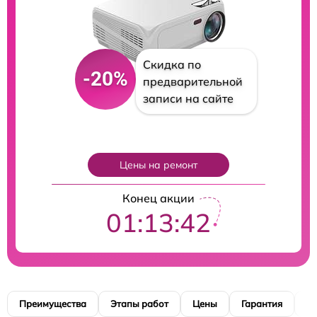
Скидка по
-20%
предварительной
записи на сайте
Цены на ремонт
Конец акции
01:13:40
Преимущества
Этапы работ
Цены
Гарантия
М