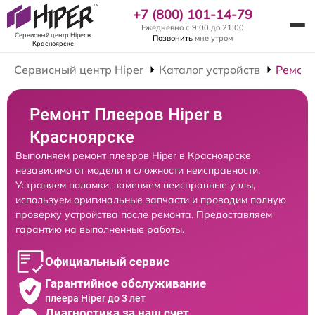
+7 (800) 101-14-79
Ежедневно с 9:00 до 21:00
Сервисный центр Hiper
в
Позвонить
мне утром
Красноярске
Сервисный центр Hiper
Каталог устройств
Ремонт
Ремонт Плееров Hiper в
Красноярске
Выполняем ремонт плееров Hiper в Красноярске
независимо от модели и сложности неисправности.
Устраняем поломки, заменяем неисправные узлы,
используем оригинальные запчасти и проводим полную
проверку устройства после ремонта. Предоставляем
гарантию на выполненные работы.
Официальный сервис
Гарантийное обслуживание
плеера Hiper до 3 лет
Диагностика за наш счет,