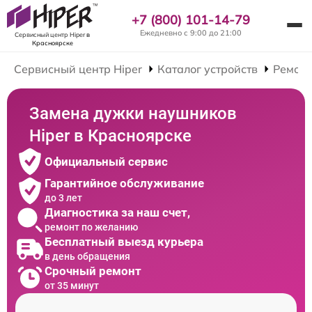
+7 (800) 101-14-79
Ежедневно с 9:00 до 21:00
Сервисный центр Hiper
в
Красноярске
Сервисный центр Hiper
Каталог устройств
Ремон
Замена дужки наушников
Hiper в Красноярске
Официальный сервис
Гарантийное обслуживание
до 3 лет
Диагностика за наш счет,
ремонт по желанию
Бесплатный выезд курьера
в день обращения
Срочный ремонт
от 35 минут