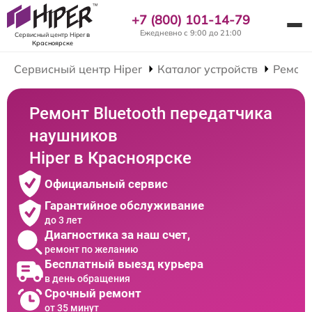
+7 (800) 101-14-79
Ежедневно с 9:00 до 21:00
Сервисный центр Hiper
в
Красноярске
Сервисный центр Hiper
Каталог устройств
Ремон
Ремонт Bluetooth передатчика
наушников
Hiper в Красноярске
Официальный сервис
Гарантийное обслуживание
до 3 лет
Диагностика за наш счет,
ремонт по желанию
Бесплатный выезд курьера
в день обращения
Срочный ремонт
от 35 минут