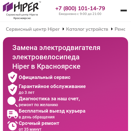
+7 (800) 101-14-79
Ежедневно с 9:00 до 21:00
Сервисный центр Hiper
в
Красноярске
Сервисный центр Hiper
Каталог устройств
Ремонт
Замена электродвигателя
электровелосипеда
Hiper в Красноярске
Официальный сервис
Гарантийное обслуживание
до 3 лет
Диагностика за наш счет,
ремонт по желанию
Бесплатный выезд курьера
в день обращения
Срочный ремонт
от 35 минут