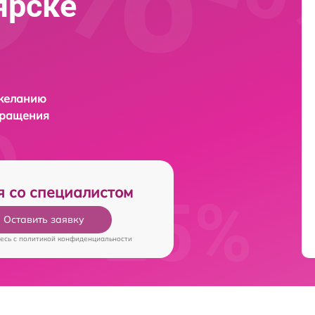
ярске
 желанию
бращения
я со специалистом
Оставить заявку
есь c
политикой конфиденциальности