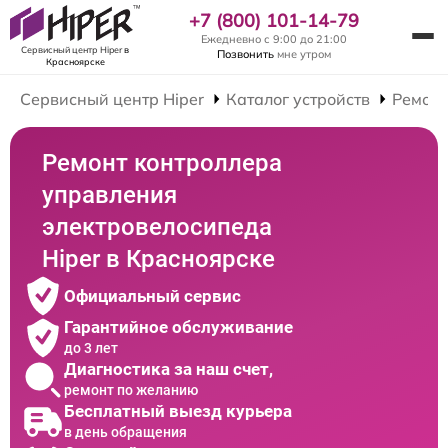
+7 (800) 101-14-79
Ежедневно с 9:00 до 21:00
Сервисный центр Hiper
в
Позвонить
мне утром
Красноярске
Сервисный центр Hiper
Каталог устройств
Ремонт
Ремонт контроллера
управления
электровелосипеда
Hiper в Красноярске
Официальный сервис
Гарантийное обслуживание
до 3 лет
Диагностика за наш счет,
ремонт по желанию
Бесплатный выезд курьера
в день обращения