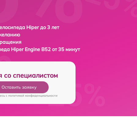
елосипеда Hiper до 3 лет
 желанию
бращения
педа
Hiper Engine B52 от 35 минут
я со специалистом
Оставить заявку
есь c
политикой конфиденциальности