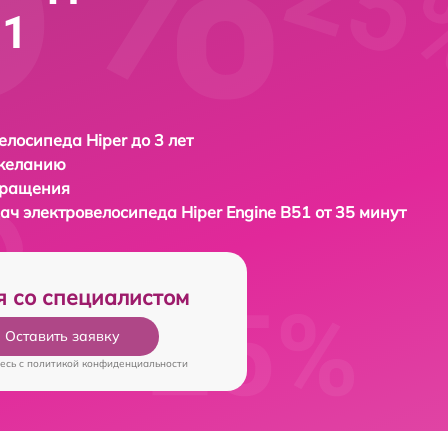
51
елосипеда Hiper до 3 лет
 желанию
бращения
дач электровелосипеда
Hiper Engine B51 от 35 минут
я со специалистом
Оставить заявку
есь c
политикой конфиденциальности