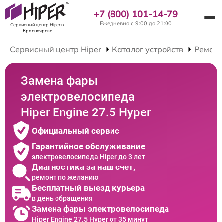
+7 (800) 101-14-79
Ежедневно с 9:00 до 21:00
Сервисный центр Hiper
в
Красноярске
Сервисный центр Hiper
Каталог устройств
Ремонт
Замена фары
электровелосипеда
Hiper Engine 27.5 Нyper
Официальный сервис
Гарантийное обслуживание
электровелосипеда Hiper до 3 лет
Диагностика за наш счет,
ремонт по желанию
Бесплатный выезд курьера
в день обращения
Замена фары электровелосипеда
Hiper Engine 27.5 Нyper от 35 минут