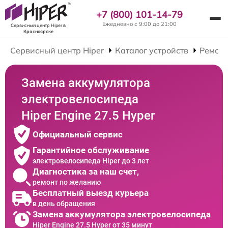
+7 (800) 101-14-79
Ежедневно с 9:00 до 21:00
Сервисный центр Hiper
в
Красноярске
Сервисный центр Hiper
Каталог устройств
Ремонт
Замена аккумулятора
электровелосипеда
Hiper Engine 27.5 Нyper
Официальный сервис
Гарантийное обслуживание
электровелосипеда Hiper до 3 лет
Диагностика за наш счет,
ремонт по желанию
Бесплатный выезд курьера
в день обращения
Замена аккумулятора электровелосипеда
Hiper Engine 27.5 Нyper от 35 минут