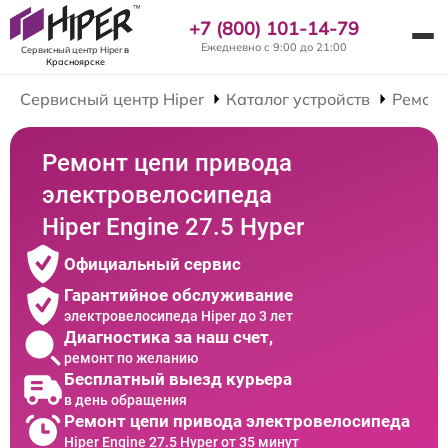
+7 (800) 101-14-79
Ежедневно с 9:00 до 21:00
Сервисный центр Hiper
в
Красноярске
Сервисный центр Hiper
Каталог устройств
Ремонт
Ремонт цепи привода
электровелосипеда
Hiper Engine 27.5 Нyper
Официальный сервис
Гарантийное обслуживание
электровелосипеда Hiper до 3 лет
Диагностика за наш счет,
ремонт по желанию
Бесплатный выезд курьера
в день обращения
Ремонт цепи привода электровелосипеда
Hiper Engine 27.5 Нyper от 35 минут