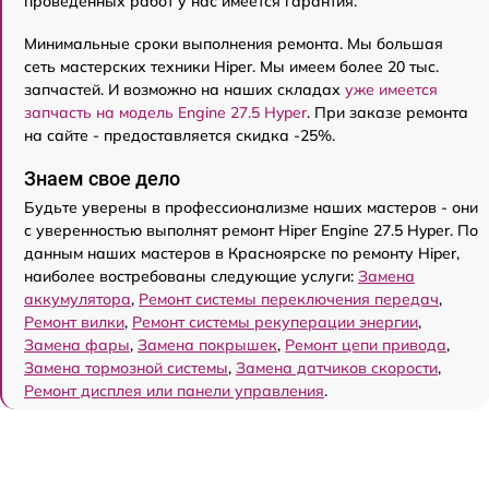
проведенных работ у нас имеется гарантия.
Минимальные сроки выполнения ремонта. Мы большая
сеть мастерских техники Hiper. Мы имеем более 20 тыс.
запчастей. И возможно на наших складах
уже имеется
запчасть на модель Engine 27.5 Нyper
. При заказе ремонта
на сайте - предоставляется скидка -25%.
Знаем свое дело
Будьте уверены в профессионализме наших мастеров - они
с уверенностью выполнят ремонт Hiper Engine 27.5 Нyper. По
данным наших мастеров в Красноярске по ремонту Hiper,
наиболее востребованы следующие услуги:
Замена
аккумулятора
,
Ремонт системы переключения передач
,
Ремонт вилки
,
Ремонт системы рекуперации энергии
,
Замена фары
,
Замена покрышек
,
Ремонт цепи привода
,
Замена тормозной системы
,
Замена датчиков скорости
,
Ремонт дисплея или панели управления
.