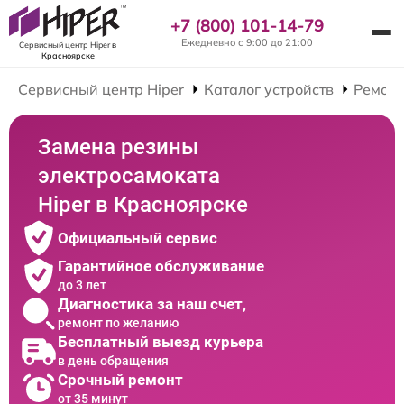
+7 (800) 101-14-79
Ежедневно с 9:00 до 21:00
Сервисный центр Hiper
в
Красноярске
Сервисный центр Hiper
Каталог устройств
Ремонт
Замена резины
электросамоката
Hiper в Красноярске
Официальный сервис
Гарантийное обслуживание
до 3 лет
Диагностика за наш счет,
ремонт по желанию
Бесплатный выезд курьера
в день обращения
Срочный ремонт
от 35 минут