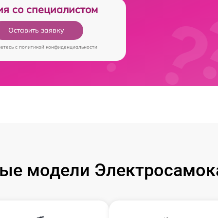
ия со специалистом
Оставить заявку
аетесь c
политикой конфиденциальности
ые модели Электросамока