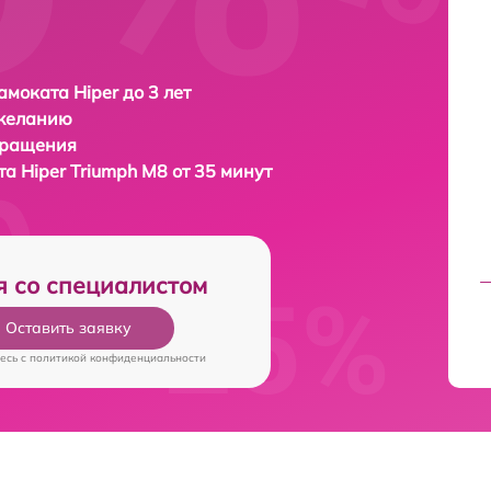
амоката Hiper до 3 лет
 желанию
бращения
ата
Hiper Triumph M8 от 35 минут
я со специалистом
Оставить заявку
есь c
политикой конфиденциальности