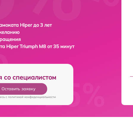
амоката Hiper до 3 лет
 желанию
бращения
ата
Hiper Triumph M8 от 35 минут
я со специалистом
Оставить заявку
есь c
политикой конфиденциальности