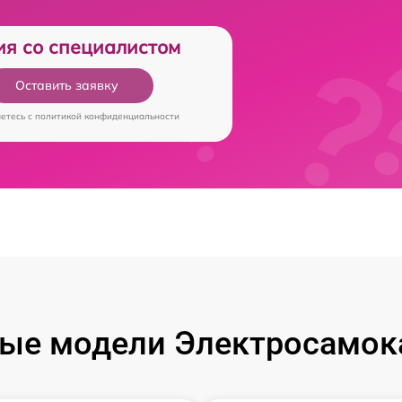
ия со специалистом
Оставить заявку
аетесь c
политикой конфиденциальности
ые модели Электросамока