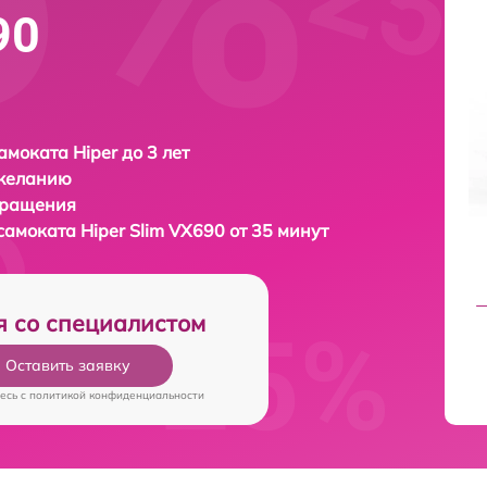
90
амоката Hiper до 3 лет
 желанию
бращения
осамоката
Hiper Slim VX690 от 35 минут
я со специалистом
Оставить заявку
есь c
политикой конфиденциальности