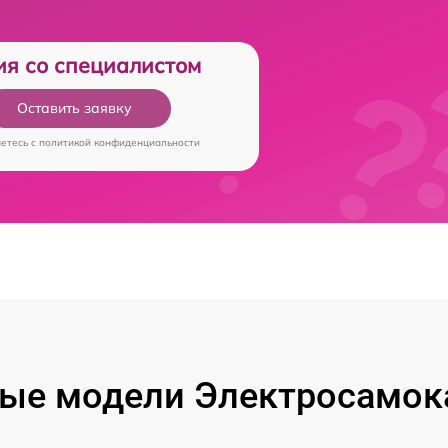
ия со специалистом
Оставить заявку
аетесь c
политикой конфиденциальности
ые модели Электросамока