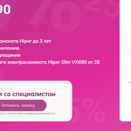
90
амоката Hiper до 3 лет
 желанию
бращения
аги электросамоката
Hiper Slim VX690 от 35
я со специалистом
Оставить заявку
есь c
политикой конфиденциальности